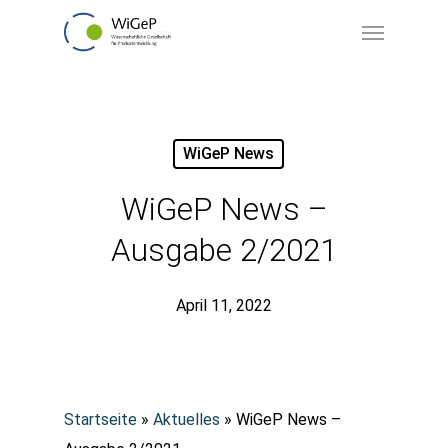
Skip
Menu
to
main
content
WiGeP News
WiGeP News –
Ausgabe 2/2021
April 11, 2022
Startseite
»
Aktuelles
»
WiGeP News –